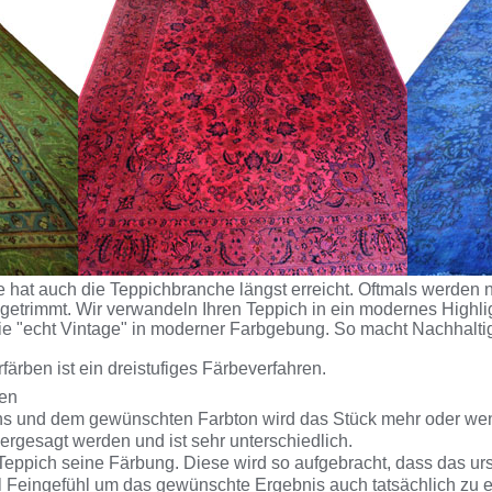
hat auch die Teppichbranche längst erreicht. Oftmals werden n
getrimmt. Wir verwandeln Ihren Teppich in ein modernes Highlig
ie "echt Vintage" in moderner Farbgebung. So macht Nachhalti
rben ist ein dreistufiges Färbeverfahren.
hen
s und dem gewünschten Farbton wird das Stück mehr oder wenig
ergesagt werden und ist sehr unterschiedlich.
 Teppich seine Färbung. Diese wird so aufgebracht, dass das urs
el Feingefühl um das gewünschte Ergebnis auch tatsächlich zu e