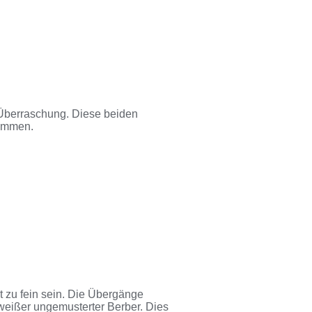
 Überraschung. Diese beiden
nommen.
t zu fein sein. Die Übergänge
 weißer ungemusterter Berber. Dies