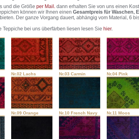
hs und die Größe
per Mail.
dann erhalten Sie von uns einen Kos
teppichen können wir Ihnen einen
Gesamtpreis für Waschen, 
bieten. Der ganze Vorgang dauert, abhängig vom Material, 6 b
 Teppiche bei uns überfärben liesen lesen Sie
hier
.
Nr.02 Lachs
Nr.03 Carmin
Nr.04 Pink
Nr.09 Orange
Nr.10 French Navy
Nr.11 Moos