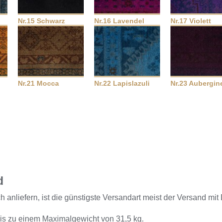
Nr.15 Schwarz
Nr.16 Lavendel
Nr.17 Violett
Nr.21 Mocca
Nr.22 Lapislazuli
Nr.23 Aubergin
d
 anliefern, ist die günstigste Versandart meist der Versand mit
is zu einem Maximalgewicht von 31,5 kg.