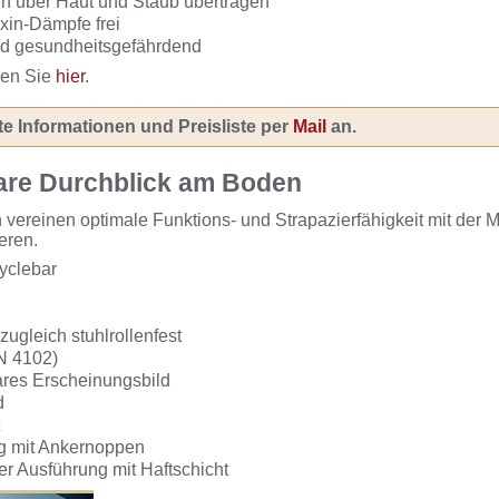
n über Haut und Staub übertragen
xin-Dämpfe frei
nd gesundheitsgefährdend
den Sie
hier
.
te Informationen und Preisliste per
Mail
an.
are Durchblick am Boden
inen optimale Funktions- und Strapazierfähigkeit mit der Mög
eren.
cyclebar
zugleich stuhlrollenfest
N 4102)
klares Erscheinungsbild
d
ng mit Ankernoppen
er Ausführung mit Haftschicht