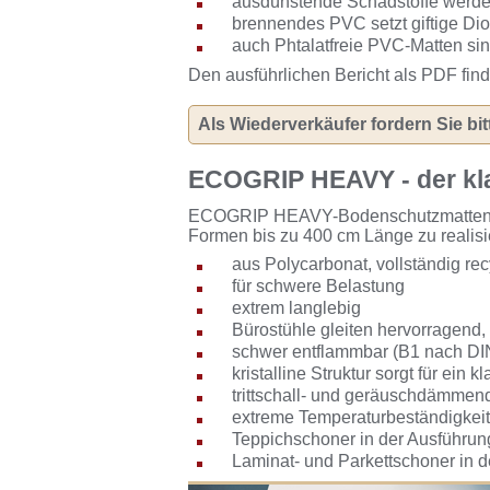
ausdünstende Schadstoffe werde
brennendes PVC setzt giftige Dio
auch Phtalatfreie PVC-Matten si
Den ausführlichen Bericht als PDF fin
Als
Wiederverkäufer
fordern Sie bit
ECOGRIP HEAVY - der kl
ECOGRIP HEAVY-Bodenschutzmatten vere
Formen bis zu 400 cm Länge zu realisi
aus Polycarbonat, vollständig re
für schwere Belastung
extrem langlebig
Bürostühle gleiten hervorragend, 
schwer entflammbar (B1 nach DI
kristalline Struktur sorgt für ein 
trittschall- und geräuschdämmen
extreme Temperaturbeständigkeit
Teppichschoner in der Ausführu
Laminat- und Parkettschoner in d