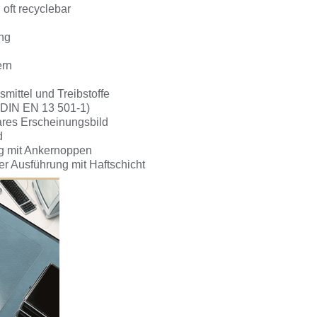
 oft recyclebar
ung
ern
mittel und Treibstoffe
 DIN EN 13 501-1)
klares Erscheinungsbild
d
ng mit Ankernoppen
er Ausführung mit Haftschicht