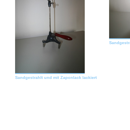
Sandgestra
Sandgestrahlt und mit Zaponlack lackiert